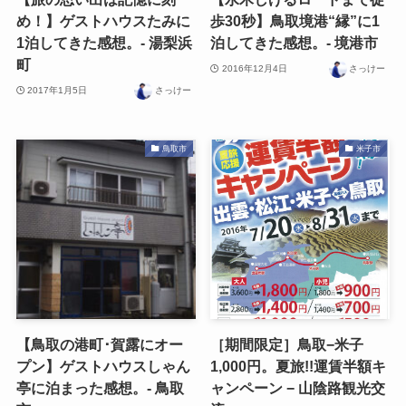
め！】ゲストハウスたみに
歩30秒】鳥取境港“縁”に1
1泊してきた感想。- 湯梨浜
泊してきた感想。- 境港市
町
2016年12月4日
さっけー
2017年1月5日
さっけー
鳥取市
米子市
【鳥取の港町･賀露にオー
［期間限定］鳥取−米子
プン】ゲストハウスしゃん
1,000円。夏旅!!運賃半額キ
亭に泊まった感想。- 鳥取
ャンペーン − 山陰路観光交