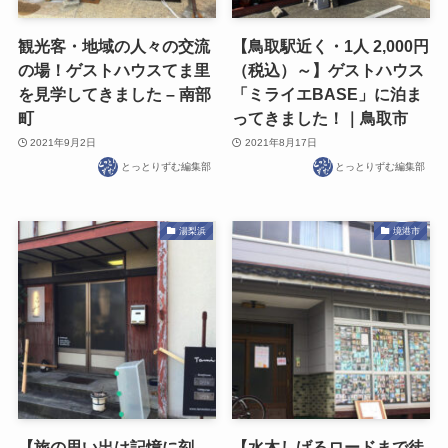
観光客・地域の人々の交流
【鳥取駅近く・1人 2,000円
の場！ゲストハウスてま里
（税込）～】ゲストハウス
を見学してきました – 南部
「ミライエBASE」に泊ま
町
ってきました！｜鳥取市
2021年9月2日
2021年8月17日
とっとりずむ編集部
とっとりずむ編集部
湯梨浜
境港市
【旅の思い出は記憶に刻
【水木しげるロードまで徒