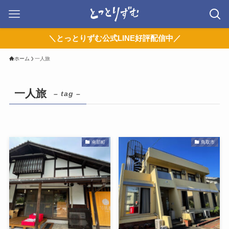
＼とっとりずむ公式LINE好評配信中／
ホーム
一人旅
一人旅
– tag –
南部町
鳥取市