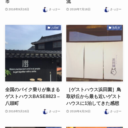
市
流
2016年9月16日
さっけー
2016年7月16日
さっけー
八頭町
鳥取市
全国のバイク乗りが集まる
［ゲストハウス浜田園］鳥
ゲストハウスBASE8823 –
取砂丘から最も近いゲスト
八頭町
ハウスに1泊してきた感想
2016年5月16日
さっけー
2016年4月24日
さっけー