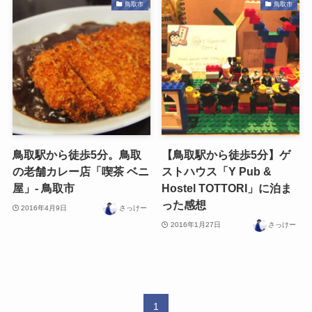
鳥取市
鳥取市
鳥取駅から徒歩5分。鳥取
【鳥取駅から徒歩5分】ゲ
の老舗カレー店「喫茶 ベニ
ストハウス「Y Pub &
屋」- 鳥取市
Hostel TOTTORI」に泊ま
った感想
2016年4月9日
さっけー
2016年1月27日
さっけー
1