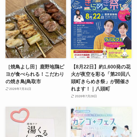
［焼鳥よし田］鹿野地鶏ピ
【8月22日】約1,600発の花
ヨが食べられる！こだわり
火が夜空を彩る「第20回八
の焼き鳥|鳥取市
頭町きらめき祭」が開催さ
れます！｜八頭町
2026年7月31日
2026年7月28日