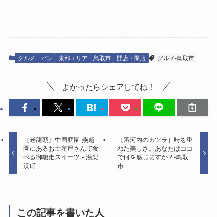
グルメ
パン
東部エリア
鳥取市
開店・閉店
グルメ-鳥取市
よかったらシェアしてね！
［老龍頭］中国庭園 燕趙
［落河内のカツラ］時を重
園にあるお土産屋さんで食
ねた美しさ。あなたはココ
べる御馳走スイーツ - 湯梨
で何を感じますか？-鳥取
浜町
市
この記事を書いた人