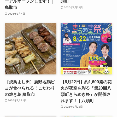
ーアルオープンします！｜
頭町
鳥取市
2026年7月31日
2026年8月4日
［焼鳥よし田］鹿野地鶏ピ
【8月22日】約1,600発の花
ヨが食べられる！こだわり
火が夜空を彩る「第20回八
の焼き鳥|鳥取市
頭町きらめき祭」が開催さ
れます！｜八頭町
2026年7月31日
2026年7月28日