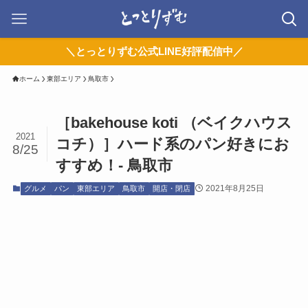
＼とっとりずむ公式LINE好評配信中／
ホーム
東部エリア
鳥取市
［bakehouse koti （ベイクハウス
2021
コチ）］ハード系のパン好きにお
8/25
すすめ！- 鳥取市
2021年8月25日
グルメ
パン
東部エリア
鳥取市
開店・閉店