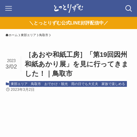
＼とっとりずむ公式LINE好評配信中／
ホーム
東部エリア
鳥取市
［あおや和紙工房］「第19回因州
2023
和紙あかり展」を見に行ってきま
3/02
した！｜鳥取市
東部エリア
鳥取市
おでかけ・観光
雨の日でも大丈夫
家族で楽しめる
2023年3月2日